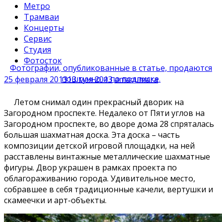
Метро
Трамваи
Концерты
Сервис
Студия
Фотосток
Фотографии, опубликованные в статье, продаются
поштучно и по подписке.
25 февраля 2013
13 мая 2013
amacumara
Летом снимал один прекрасный дворик на
Загородном проспекте. Недалеко от Пяти углов на
Загородном проспекте, во дворе дома 28 спряталась
большая шахматная доска. Эта доска – часть
композиции детской игровой площадки, на ней
расставлены винтажные металлические шахматные
фигуры. Двор украшен в рамках проекта по
облагораживанию города. Удивительное место,
собравшее в себя традиционные качели, вертушки и
скамеечки и арт-объекты.