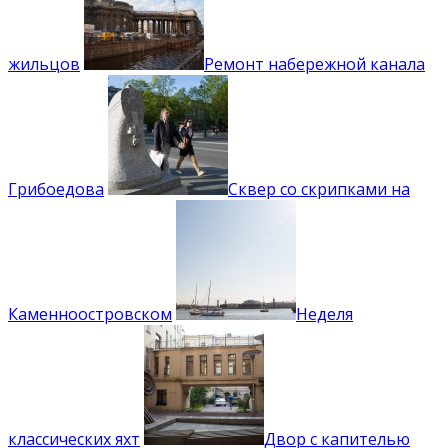
жильцов
Ремонт набережной канала
Грибоедова
Сквер со скрипками на
Каменноостровском
Неделя
классических яхт
Двор с капителью