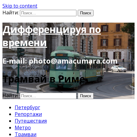
Skip to content
Найти:
Дифференцируя по
времени
E-mail: photo@amacumara.com
Трамвай в Риме
Найти:
Петербург
Репортажи
Путешествия
Метро
Трамваи