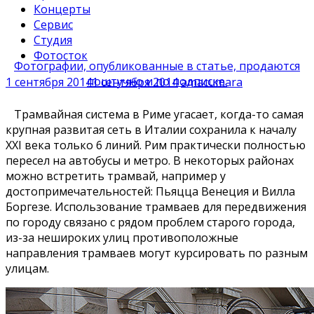
Концерты
Сервис
Студия
Фотосток
Фотографии, опубликованные в статье, продаются
поштучно и по подписке.
1 сентября 2014
1 сентября 2014
amacumara
Трамвайная система в Риме угасает, когда-то самая
крупная развитая сеть в Италии сохранила к началу
XXI века только 6 линий. Рим практически полностью
пересел на автобусы и метро. В некоторых районах
можно встретить трамвай, например у
достопримечательностей: Пьяцца Венеция и Вилла
Боргезе. Использование трамваев для передвижения
по городу связано с рядом проблем старого города,
из-за нешироких улиц противоположные
направления трамваев могут курсировать по разным
улицам.