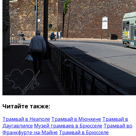
Читайте также:
Трамвай в Неаполе
Трамвай в Мюнхене
Трамвай в
Даугавпилсе
Музей трамваев в Брюсселе
Трамвай во
Франкфурте-на-Майне
Трамвай в Брюсселе