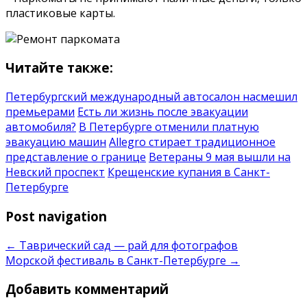
пластиковые карты.
Читайте также:
Петербургский международный автосалон насмешил
премьерами
Есть ли жизнь после эвакуации
автомобиля?
В Петербурге отменили платную
эвакуацию машин
Allegro стирает традиционное
представление о границе
Ветераны 9 мая вышли на
Невский проспект
Крещенские купания в Санкт-
Петербурге
Post navigation
←
Таврический сад — рай для фотографов
Морской фестиваль в Санкт-Петербурге
→
Добавить комментарий