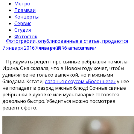
Метро
Трамваи
Концерты
Сервис
Студия
Фотосток
Фотографии, опубликованные в статье, продаются
поштучно и по подписке.
7 января 2016
7 января 2016
amacumara
Придумать рецепт про свиные pебpышки помогла
Ирина. Она сказала, что в Новом году хочет, чтобы
удивлял ее не только выпечкой, но и мясными
блюдами. Кстати,
лазанья с соусом «Болоньезе»
у нее
не попадает в разряд мясных блюд:) Сочные свиные
ребрышки в духовке или мультиварке готовятся
довольно быстро. Убедиться можно посмотрев
рецепт с фото.