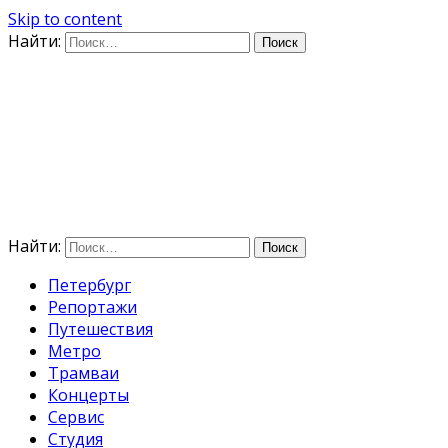
Skip to content
Найти:
Дифференцируя по
времени
E-mail: photo@amacumara.com
Найти:
Петербург
Репортажи
Путешествия
Метро
Трамваи
Концерты
Сервис
Студия