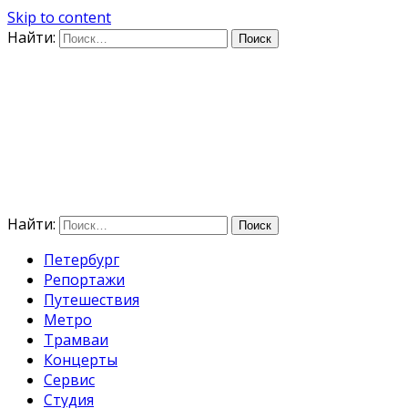
Skip to content
Найти:
Дифференцируя по
времени
E-mail: photo@amacumara.com
Найти:
Петербург
Репортажи
Путешествия
Метро
Трамваи
Концерты
Сервис
Студия