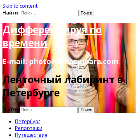
Skip to content
Найти:
Дифференцируя по
времени
E-mail: photo@amacumara.com
Ленточный лабиринт в
Петербурге
Найти:
Петербург
Репортажи
Путешествия