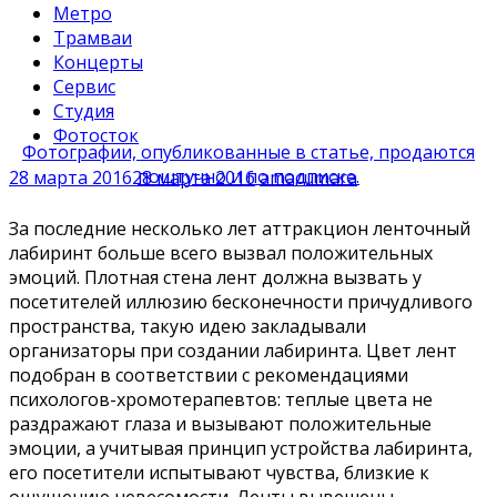
Метро
Трамваи
Концерты
Сервис
Студия
Фотосток
Фотографии, опубликованные в статье, продаются
поштучно и по подписке.
28 марта 2016
28 марта 2016
amacumara
За последние несколько лет аттракцион ленточный
лабиринт больше всего вызвал положительных
эмоций. Плотная стена лент должна вызвать у
посетителей иллюзию бесконечности причудливого
пространства, такую идею закладывали
организаторы при создании лабиринта. Цвет лент
подобран в соответствии с рекомендациями
психологов-хромотерапевтов: теплые цвета не
раздражают глаза и вызывают положительные
эмоции, а учитывая принцип устройства лабиринта,
его посетители испытывают чувства, близкие к
ощущению невесомости. Ленты вывешены