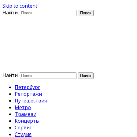
Skip to content
Найти:
Дифференцируя по
времени
E-mail: photo@amacumara.com
Найти:
Петербург
Репортажи
Путешествия
Метро
Трамваи
Концерты
Сервис
Студия