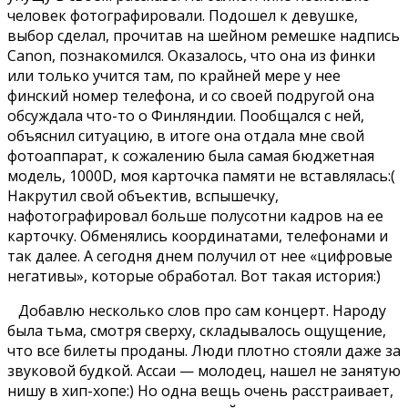
человек фотографировали. Подошел к девушке,
выбор сделал, прочитав на шейном ремешке надпись
Canon, познакомился. Оказалось, что она из финки
или только учится там, по крайней мере у нее
финский номер телефона, и со своей подругой она
обсуждала что-то о Финляндии. Пообщался с ней,
объяснил ситуацию, в итоге она отдала мне свой
фотоаппарат, к сожалению была самая бюджетная
модель, 1000D, моя карточка памяти не вставлялась:(
Накрутил свой объектив, вспышечку,
нафотографировал больше полусотни кадров на ее
карточку. Обменялись координатами, телефонами и
так далее. А сегодня днем получил от нее «цифровые
негативы», которые обработал. Вот такая история:)
Добавлю несколько слов про сам концерт. Народу
была тьма, смотря сверху, складывалось ощущение,
что все билеты проданы. Люди плотно стояли даже за
звуковой будкой. Ассаи — молодец, нашел не занятую
нишу в хип-хопе:) Но одна вещь очень расстраивает,