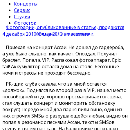
Концерты
Сервис
Студия
Фотосток
Фотографии, опубликованные в статье, продаются
поштучно и по подписке.
4 декабря 2010
13 мая 2013
amacumara
Приехал на концерт Ассаи. Не дошел до гардероба,
а уже было слышно, как качает. Опоздал. Получил
браслет. Попал в VIP. Распаковал фотоаппарат. Epic
fail! Аккумулятор остался дома на столе. Бессонные
ночи и стрессы не проходят бесследно.
PR-щик клуба сказала, что за мной остается
«должок». Поднялся во второй раз в VIP, нашел место
посвободней и где хорошо просматривается сцена,
стал слушать концерт и мониторить обстановку
вокруг:) Передо мной два парня пили вино, один из
них строчил SMSы о разрушающейся любви, видно он
попал в резонанс с песнями Ассаи, тексты SMSов
упущу в своем рассказе. На балкончике несколько