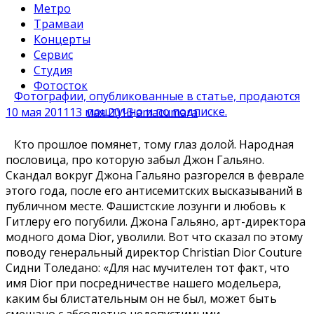
Метро
Трамваи
Концерты
Сервис
Студия
Фотосток
Фотографии, опубликованные в статье, продаются
поштучно и по подписке.
10 мая 2011
13 мая 2013
amacumara
Кто прошлое помянет, тому глаз долой. Народная
пословица, про которую забыл Джон Гальяно.
Скандал вокруг Джона Гальяно разгорелся в феврале
этого года, после его антисемитских высказываний в
публичном месте. Фашистские лозунги и любовь к
Гитлеру его погубили. Джона Гальяно, арт-директора
модного дома Dior, уволили. Вот что сказал по этому
поводу генеральный директор Christian Dior Couture
Сидни Толедано: «Для нас мучителен тот факт, что
имя Dior при посредничестве нашего модельера,
каким бы блистательным он не был, может быть
смешано с абсолютно недопустимыми