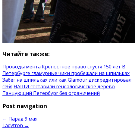
Читайте также:
Проводы мента
Крепостное право спустя 150 лет
В
Петербурге гламурные чики пробежали на шпильках
Забег на шпильках или как Glamour дискредитировал
себя
НАШИ составили генеалогическое дерево
Танцующий Петербург без ограничений
Post navigation
←
Парад 9 мая
Ladytron
→