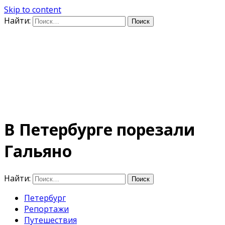
Skip to content
Найти:
Дифференцируя по
времени
E-mail: photo@amacumara.com
В Петербурге порезали
Гальяно
Найти:
Петербург
Репортажи
Путешествия