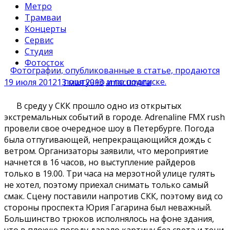
Метро
Трамваи
Концерты
Сервис
Студия
Фотосток
Фотографии, опубликованные в статье, продаются
поштучно и по подписке.
19 июля 2012
13 мая 2013
amacumara
В среду у СКК прошло одно из открытых
экстремальных событий в городе. Adrenaline FMX rush
провели свое очередное шоу в Петербурге. Погода
была отпугивающей, непрекращающийся дождь с
ветром. Организаторы заявили, что мероприятие
начнется в 16 часов, но выступление райдеров
только в 19.00. Три часа на мерзотной улице гулять
не хотел, поэтому приехал снимать только самый
смак. Сцену поставили напротив СКК, поэтому вид со
стороны проспекта Юрия Гагарина был неважный.
Большинство трюков исполнялось на фоне здания,
что в плохую погоду давало картину без света и тени.