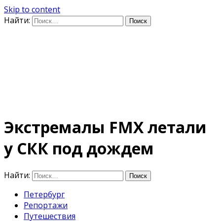
Skip to content
Найти:
Дифференцируя по
времени
E-mail: photo@amacumara.com
Экстремалы FMX летали
у СКК под дождем
Найти:
Петербург
Репортажи
Путешествия