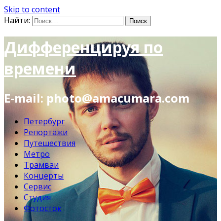
Skip to content
Найти:
Дифференцируя по
времени
E-mail: photo@amacumara.com
Петербург
Репортажи
Путешествия
Метро
Трамваи
Концерты
Сервис
Студия
Фотосток