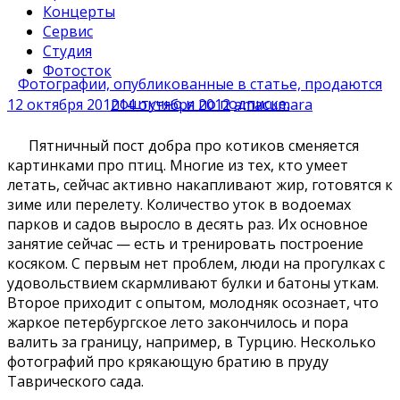
Концерты
Сервис
Студия
Фотосток
Фотографии, опубликованные в статье, продаются
поштучно и по подписке.
12 октября 2012
14 октября 2012
amacumara
Пятничный пост добра про котиков сменяется
картинками про птиц. Многие из тех, кто умеет
летать, сейчас активно накапливают жир, готовятся к
зиме или перелету. Количество уток в водоемах
парков и садов выросло в десять раз. Их основное
занятие сейчас — есть и тренировать построение
косяком. С первым нет проблем, люди на прогулках с
удовольствием скармливают булки и батоны уткам.
Второе приходит с опытом, молодняк осознает, что
жаркое петербургское лето закончилось и пора
валить за границу, например, в Турцию. Несколько
фотографий про крякающую братию в пруду
Таврического сада.