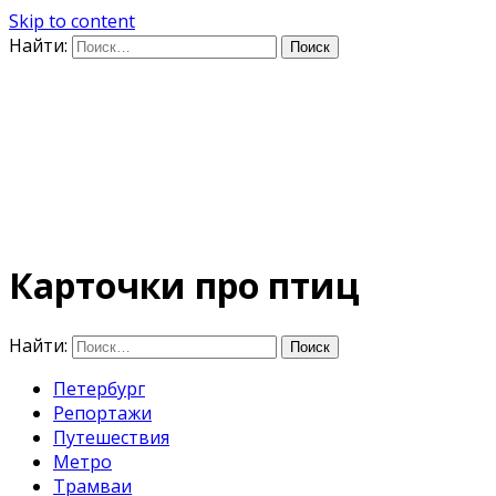
Skip to content
Найти:
Дифференцируя по
времени
E-mail: photo@amacumara.com
Карточки про птиц
Найти:
Петербург
Репортажи
Путешествия
Метро
Трамваи