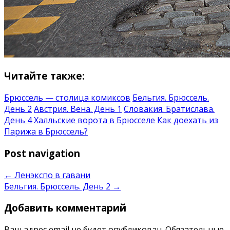
Читайте также:
Брюссель — столица комиксов
Бельгия. Брюссель.
День 2
Австрия. Вена. День 1
Словакия. Братислава.
День 4
Халльские ворота в Брюсселе
Как доехать из
Парижа в Брюссель?
Post navigation
←
Ленэкспо в гавани
Бельгия. Брюссель. День 2
→
Добавить комментарий
Ваш адрес email не будет опубликован.
Обязательные