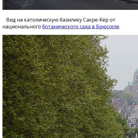
Вид на католическую базилику Сакре-Кёр от
национального
ботанического сада в Брюсселе
.