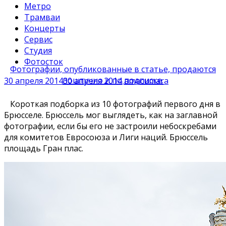
Метро
Трамваи
Концерты
Сервис
Студия
Фотосток
Фотографии, опубликованные в статье, продаются
поштучно и по подписке.
30 апреля 2014
30 апреля 2014
amacumara
Короткая подборка из 10 фотографий первого дня в
Брюсселе. Брюссель мог выглядеть, как на заглавной
фотографии, если бы его не застроили небоскребами
для комитетов Евросоюза и Лиги наций. Брюссель
площадь Гран плас.