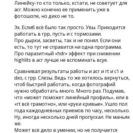
Линейку-то кто только, кстати, не советует для
acr. Можно конечно ее применить уже в
фотошопе, но дико не то.
Эх. Еслиб всё было так просто. Увы. Приходится
работать в rpp, пусть и с тормозами.
Про дырки, засветы, так и не понял. Если они
есть, то тут не справится ни одна программа.
Про паразитный «hdr» эффект при снижении
highlits в acr лучше не вспоминать всуе.
Сравнивал результаты работы и acr и rt и c1 и
dxo, с rpp. Слезы. Ведь то же хотелось вернуться,
чтоб быстрей работать, когда фотографий
нужно обработать много. Много раз. Подумав,
что «может поможет линейный профиль», или в
«rt всё грамотно», или «руки кривые». Ушло пол
года каждодневных приемов по часу, несколько.
Ну, иногда несколько дней пропускал. Не маньяк
же.
Может всё дело в умении, но не получается