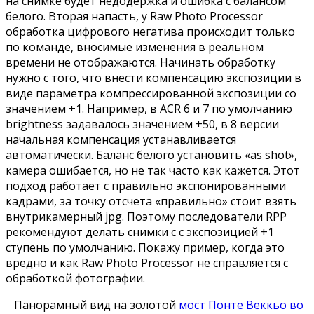
на снимке будет недодержка и ошибка с балансом
белого. Вторая напасть, у Raw Photo Processor
обработка цифрового негатива происходит только
по команде, вносимые изменения в реальном
времени не отображаются. Начинать обработку
нужно с того, что внести компенсацию экспозиции в
виде параметра компрессированной экспозиции со
значением +1. Например, в ACR 6 и 7 по умолчанию
brightness задавалось значением +50, в 8 версии
начальная компенсация устанавливается
автоматически. Баланс белого установить «as shot»,
камера ошибается, но не так часто как кажется. Этот
подход работает с правильно экспонированными
кадрами, за точку отсчета «правильно» стоит взять
внутрикамерный jpg. Поэтому последователи RPP
рекомендуют делать снимки с с экспозицией +1
ступень по умолчанию. Покажу пример, когда это
вредно и как Raw Photo Processor не справляется с
обработкой фотографии.
Панорамный вид на золотой
мост Понте Веккьо во