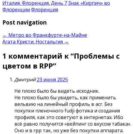
Италия. Флоренция. День 7
Знак «Кирпич» во
Флоренции
Флоренция
Post navigation
←
Метро во Франкфурте-на-Майне
Агата Кристи. Ностальгия
→
1 комментарий к “
Проблемы с
цветом в RPP
”
Дмитрий
23 июня 2025
Не плохо было бы видеть исходник.
Не плохо было бы увидеть, как применить
вельвию на линейный профиль в acr. Без
покупки пленочного fudji фотика и создания
профиля, как это советуют в интернетах. Ибо
всё равно получится «вейпинг со вкусом табака».
Оно и в rpp так, но уже без покупки аппарата.