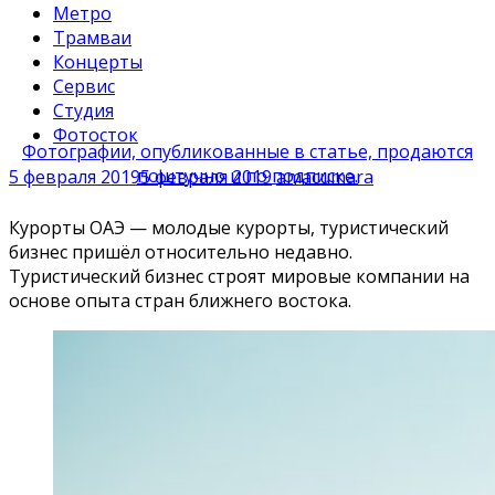
Метро
Трамваи
Концерты
Сервис
Студия
Фотосток
Фотографии, опубликованные в статье, продаются
поштучно и по подписке.
5 февраля 2019
5 февраля 2019
amacumara
Курорты ОАЭ — молодые курорты, туристический
бизнес пришёл относительно недавно.
Туристический бизнес строят мировые компании на
основе опыта стран ближнего востока.