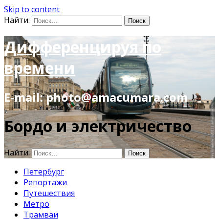
Skip to content
Найти:
Дифференцируя по
времени
E-mail: photo@amacumara.com
Бордо и электричество
Найти:
Петербург
Репортажи
Путешествия
Метро
Трамваи