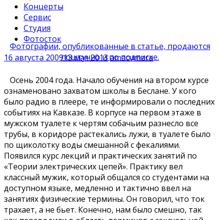
Концерты
Сервис
Студия
Фотосток
Фотографии, опубликованные в статье, продаются
поштучно и по подписке.
16 августа 2009
13 мая 2013
amacumara
Осень 2004 года. Начало обучения на втором курсе
ознаменовано захватом школы в Беслане. У кого
было радио в плеере, те информировали о последних
событиях на Кавказе. В корпусе на первом этаже в
мужском туалете к чертям собачьим разнесло все
трубы, в коридоре растекались лужи, в туалете было
по щиколотку воды смешанной с фекалиями.
Появился курс лекций и практических занятий по
«Теории электрических цепей». Практику вел
классный мужик, который общался со студентами на
доступном языке, медленно и тактично ввел на
занятиях физические термины. Он говорил, что ток
трахает, а не бьет. Конечно, нам было смешно, так