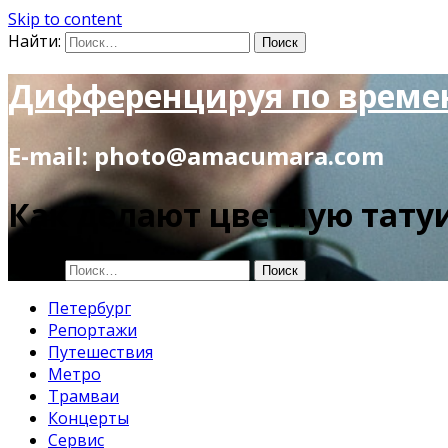
Skip to content
Найти:
Дифференцируя по време
E-mail: photo@amacumara.com
Как делают цветную тату
Найти:
Петербург
Репортажи
Путешествия
Метро
Трамваи
Концерты
Сервис