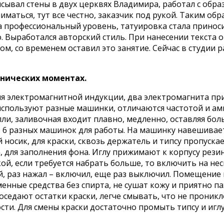
сывал стены в двух церквях Владимира, работал с образ
маться, тут все честно, заказчик под рукой. Таким обра
 профессиональный уровень, татуировка стала приносит
. Выработался авторский стиль. При нанесении текста
ом, со временем оставил это занятие. Сейчас в студии 
хнических моментах.
 электромагнитной индукции, два электромагнита при
 используют разные машинки, отличаются частотой и ам
ли, заливочная входит плавно, медленно, оставляя боль
 6 разных машинок для работы. На машинку навешивает
 носик, для краски, сквозь держатель и типсу пропуска
, для заполнения фона. Иглу прижимают к корпусу рези
й, если требуется набрать больше, то включить на неско
, раз нажал – включил, еще раз выключил. Помещение 
енные средства без спирта, не сушат кожу и приятно па
оседают остатки краски, легче смывать, что не проникл
сти. Для смены краски достаточно промыть типсу и иглу