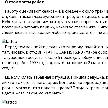
О стоимости работ.
Работу оценивают сеансами, в среднем около трех ча
опухоль, также глаза художника требуют отдыха, стоим
Небольшую татуировку, которую может нарисовать в те
повторить заточку первых, качество стали ниже. Пиг
Люминесцентные краски любого производителя не даю
Перед тем как пойти делать татуировку, задайтесь в
татуировку. В студии «TATTOOARTISTS.RU» такое обору
татуировки требуется около 5 проходов., облучение л
первых работ 1997 года, длина 6 см, ширина 2 см, ито
уходит.
Еще случилась забавная ситуация. Пришла девушка, ко
ей кто-то чего-то наговорил. Вопросы, которые задавал
равно, могла в него попасть краска? Тогда в кровь мо
идет в мозг, такое может быть?