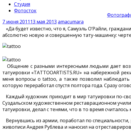
Студия
Фотосток
Фотографи
7 июня 2011
13 мая 2013
amacumara
«Да будет известно, что я, Самуэль О’Райли, гражд
абсолютно новую и совершенную тату-машинку: черте
Общение с разными интересными людьми дает возмож
татуировки «TATTOOARTISTS.RU» на набережной реки 
меня вопросы о tattoo, а также позволил наблюдать
которую переработал спустя полтора года. Сразу огово
Каждый художник приходит в мир татуировки по-своем
Суздальском художественном реставрационном училище.
татуировки, делал с тенями, что в то время считалось
Вернувшись из армии, поработал по специальности, р
живописи Андрея Рублева и наносил на отреставриров