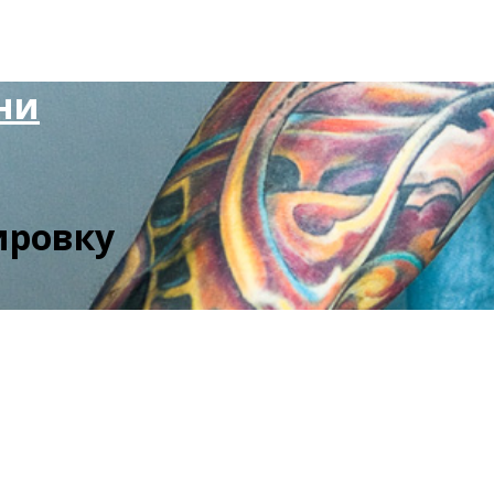
ни
ировку