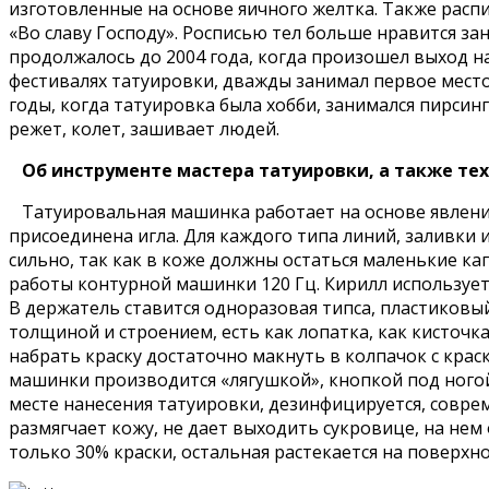
изготовленные на основе яичного желтка. Также распи
«Во славу Господу». Росписью тел больше нравится зани
продолжалось до 2004 года, когда произошел выход на
фестивалях татуировки, дважды занимал первое место
годы, когда татуировка была хобби, занимался пирсинг
режет, колет, зашивает людей.
Об инструменте мастера татуировки, а также те
Татуировальная машинка работает на основе явления
присоединена игла. Для каждого типа линий, заливки
сильно, так как в коже должны остаться маленькие кап
работы контурной машинки 120 Гц. Кирилл использует
В держатель ставится одноразовая типса, пластиковый
толщиной и строением, есть как лопатка, как кисточка
набрать краску достаточно макнуть в колпачок с краско
машинки производится «лягушкой», кнопкой под ногой
месте нанесения татуировки, дезинфицируется, соврем
размягчает кожу, не дает выходить сукровице, на нем 
только 30% краски, остальная растекается на поверхно