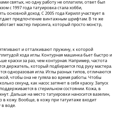
ами святых, но одну работу не оплатили, ответ был
зом с 1997 года татуировка стала хобби,
ь основной доход. С 2005 года Кирилл участвует в
 отдает предпочтение винтажным шрифтам. В те же
работает мастер пирсинга, который просто монстр,
тягивают и отталкивают пружину, к которой
плитудой хода иглы. Контурная машинка бьет быстро и
ше краски за раз, чем контурная. Например, частота
ся держатель, который подбирается под руку мастера.
ется одноразовая игла. Иглы разных типов, отличаются
нкой, чтобы она не гуляла во время работы. Чтобы
лько секунд, как насос затянет в себя краску. Запуск
поддерживается в стерильном состоянии. Кожа, в
хнут. Дальше на место татуировки наносится вазелин,
о в кожу. Вообще, в кожу при татуитаже входит
 в воде.