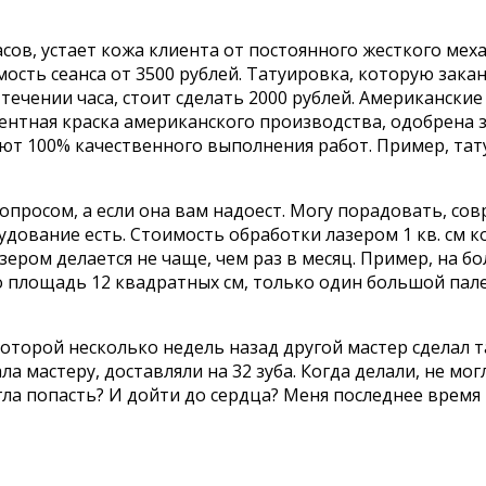
сов, устает кожа клиента от постоянного жесткого мех
ость сеанса от 3500 рублей. Татуировка, которую закан
чении часа, стоит сделать 2000 рублей. Американские 
ментная краска американского производства, одобрена
т 100% качественного выполнения работ. Пример, тату
опросом, а если она вам надоест. Могу порадовать, с
дование есть. Стоимость обработки лазером 1 кв. см ко
азером делается не чаще, чем раз в месяц. Пример, на 
го площадь 12 квадратных см, только один большой пале
торой несколько недель назад другой мастер сделал та
а мастеру, доставляли на 32 зуба. Когда делали, не мог
гла попасть? И дойти до сердца? Меня последнее время 