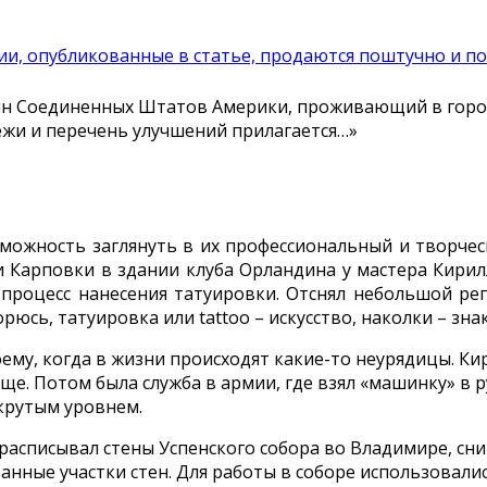
и, опубликованные в статье, продаются поштучно и по
анин Соединенных Штатов Америки, проживающий в горо
жи и перечень улучшений прилагается…»
ность заглянуть в их профессиональный и творческ
Карповки в здании клуба Орландина у мастера Кирил
 процесс нанесения татуировки. Отснял небольшой ре
рюсь, татуировка или tattoo – искусство, наколки – зна
у, когда в жизни происходят какие-то неурядицы. Кири
 Потом была служба в армии, где взял «машинку» в рук
 крутым уровнем.
асписывал стены Успенского собора во Владимире, сни
анные участки стен. Для работы в соборе использовали