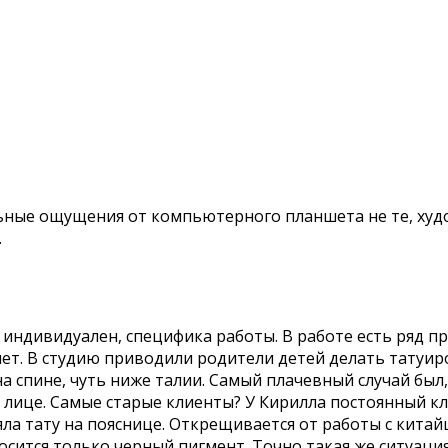
ьные ощущения от компьютерного планшета не те, худо
.
индивидуален, специфика работы. В работе есть ряд пр
ет. В студию приводили родители детей делать татуиро
 на спине, чуть ниже талии. Самый плачевный случай был
 лице. Самые старые клиенты? У Кирилла постоянный клие
яла тату на пояснице. Открещивается от работы с кита
носится только черный пигмент. Точно такая же ситуац