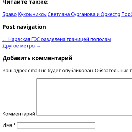
Читайте также:
Браво
Кукрыниксы
Светлана Сурганова и Оркестр
Торб
Post navigation
←
Нарвская ГЭС разделена границей пополам
Другое метро
→
Добавить комментарий
Ваш адрес email не будет опубликован.
Обязательные 
Комментарий
Имя
*