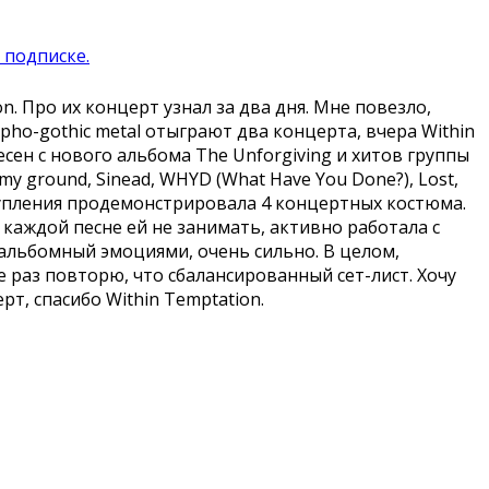
 подписке.
 Про их концерт узнал за два дня. Мне повезло,
ho-gothic metal отыграют два концерта, вчера Within
сен с нового альбома The Unforgiving и хитов группы
nd my ground, Sinead, WHYD (What Have You Done?), Lost,
 выступления продемонстрировала 4 концертных костюма.
 каждой песне ей не занимать, активно работала с
 альбомный эмоциями, очень сильно. В целом,
 раз повторю, что сбалансированный сет-лист. Хочу
т, спасибо Within Temptation.