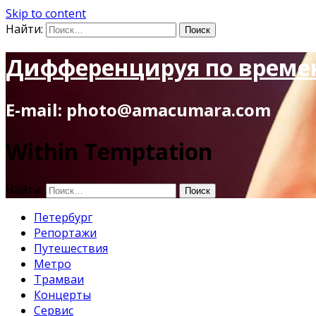
Skip to content
Найти:
Дифференцируя по време
E-mail: photo@amacumara.com
Within Temptation
Найти:
Петербург
Репортажи
Путешествия
Метро
Трамваи
Концерты
Сервис