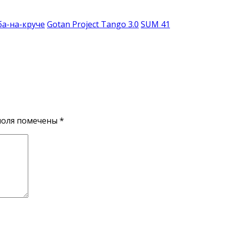
а-на-круче
Gotan Project Tango 3.0
SUM 41
поля помечены
*