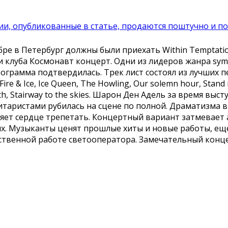
и, опубликованные в статье, продаются поштучно и по
 в Петербург должны были приехать Within Temptation.
 клуба Космонавт концерт. Одни из лидеров жанра symp
грамма подтвердилась. Трек лист состоял из лучших пе
r, Fire & Ice, Ice Queen, The Howling, Our solemn hour, Sta
 Earth, Stairway to the skies. Шарон Ден Адель за время
гитаристами рубилась на сцене по полной. Драматизма в
ляет сердце трепетать. Концертный вариант затмевает
ых. Музыканты ценят прошлые хиты и новые работы, еще
твенной работе светооператора. Замечательный концер