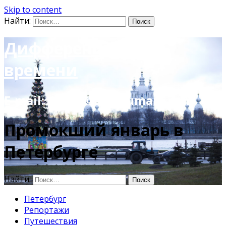
Skip to content
Найти:
Дифференцируя по
времени
E-mail: photo@amacumara.com
Промокший январь в
Петербурге
Найти:
Петербург
Репортажи
Путешествия