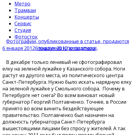
Метро
Трамваи
Концерты
Сервис
Студия
Фотосток
Фотографии, опубликованные в статье, продаются
поштучно и по подписке.
6 января 2012
6 января 2012
amacumara
В декабре только ленивый не сфотографировал
елку на зеленой лужайке у Казанского собора. Ноги
растут из другого места, из политического центра
Санкт-Петербурга. Нужно было искать нарядную елку
на зеленой лужайке у Смольного собора. Почему в
Петербурге нет снега? Во всем виноват новый
губернатор Георгий Полтавченко. Точнее, в России
принято во всем винить бездействующее
правительство. Полтавченко был назначен на
должность губернатора Санкт-Петербурга
вышестоящими лицами без спросу у жителей. А так
как конец 2011 года был полон предвыборной