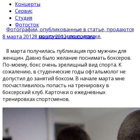
Концерты
Сервис
Студия
Фотосток
Фотографии, опубликованные в статье, продаются
поштучно и по подписке.
8 марта 2012
8 марта 2012
amacumara
8 марта получилась публикация про мужчин для
женщин. Давно было желание поснимать боксеров.
По-моему, бокс очень зрелищный вид спорта. К
сожалению, в студенческие годы офтальмолог не
допустил до занятий боксом. В начале марта мне
посчастливилось попасть на тренировку в
боксерский клуб. Карточки о ежедневных
тренировках спортсменов.