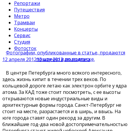
Репортажи
Путешествия
Метро
Трамваи
Концерты
Сервис
Студия
Фотосток
Фотографии, опубликованные в статье, продаются
поштучно и по подписке.
12 апреля 2012
13 мая 2013
amacumara
В центре Петербурга много всякого интересного,
здесь жизнь кипит в течении трех веков. По
кольцевой дороге летаю как электрон орбите у ядра
атома. За КАД тоже стоит посмотреть, с ее высоты
открываются новые индустриальные виды и
архитектурные формы города. Санкт-Петербург не
стоит на месте, разрастается и в ширь, и ввысь. На
юге города ставят один рекорд за другим. В
ближайшие год-два новой достопримечательностью
Петербурга станет жилой небоскреб Александр