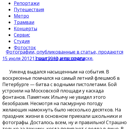
Репортажи
Путешествия
Метро
Трамваи
Концерты
Сервис
Студия
Фотосток
Фотографии, опубликованные в статье, продаются
поштучно и по подписке.
15 июля 2012
13 мая 2013
amacumara
Уикенд выдался насыщенным на события. В
воскресенье помчался на самый летний флешмоб в
Петербурге — битва с водными пистолетами. Бой
устроили на Московской площади у каскада
фонтанов. Памятник Ильичу не увидел этого
безобразия. Несмотря на пасмурную погоду
желающих намокнуть было несколько десятков. На
праздник жизни в основном приехали школьники и
фотографы. Досталось всем, ну и правильно! Страшно
только за технику, когда поливают с ведра в лицо. В