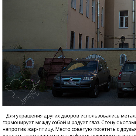
Для украшения других дворов использовались металли
гармонирует между собой и радует глаз. Стену с котам
напротив жар-птицу. Место советую посетить с друзь
дворам, сочетающим разные формы уличного искусств