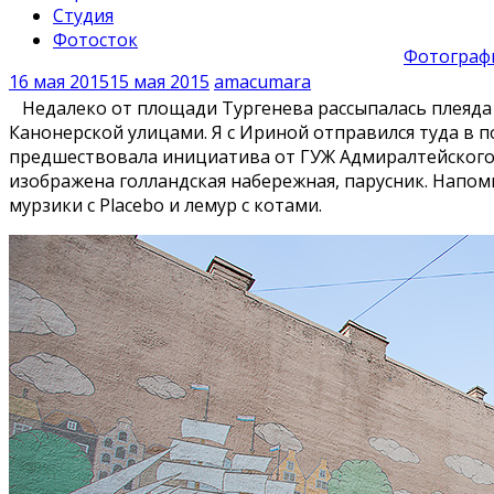
Студия
Фотосток
Фотографи
16 мая 2015
15 мая 2015
amacumara
Недалеко от площади Тургенева рассыпалась плеяда 
Канонерской улицами. Я с Ириной отправился туда в 
предшествовала инициатива от ГУЖ Адмиралтейского 
изображена голландская набережная, парусник. Напом
мурзики с Placebo и лемур с котами.