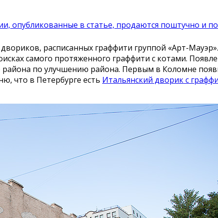
и, опубликованные в статье, продаются поштучно и по
двориков, расписанных граффити группой «Арт-Мауэр»
поисках самого протяженного граффити с котами. Появ
района по улучшению района. Первым в Коломне появил
ню, что в Петербурге есть
Итальянский дворик с графф