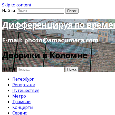
Skip to content
Найти:
Дифференцируя по време
E-mail: photo@amacumara.com
Дворики в Коломне
Найти:
Петербург
Репортажи
Путешествия
Метро
Трамваи
Концерты
Сервис