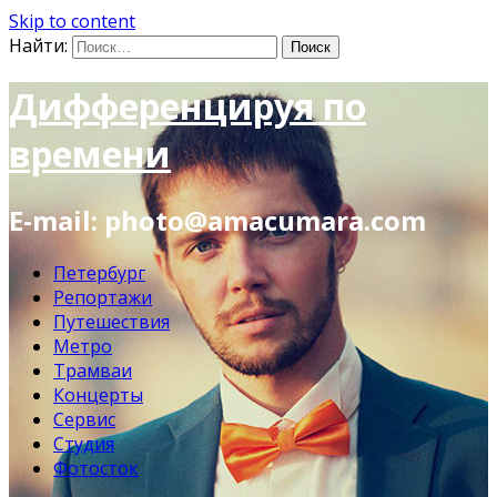
Skip to content
Найти:
Дифференцируя по
времени
E-mail: photo@amacumara.com
Петербург
Репортажи
Путешествия
Метро
Трамваи
Концерты
Сервис
Студия
Фотосток