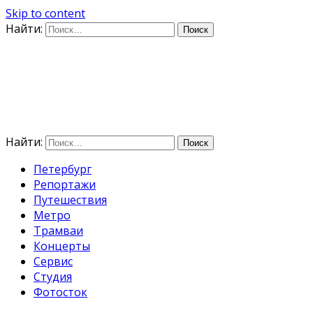
Skip to content
Найти:
Дифференцируя по време
E-mail: photo@amacumara.com
Найти:
Петербург
Репортажи
Путешествия
Метро
Трамваи
Концерты
Сервис
Студия
Фотосток