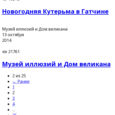
Новогодняя Кутерьма в Гатчине
Музей иллюзий и Дом великана
13
октября
2014
21761
Музей иллюзий и Дом великана
2 из 25
← Ранее
1
2
3
4
…