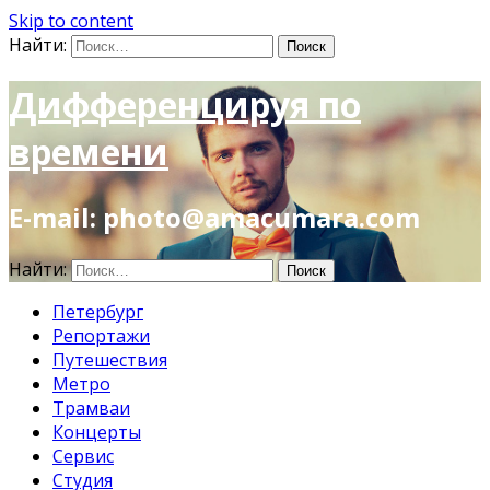
Skip to content
Найти:
Дифференцируя по
времени
E-mail: photo@amacumara.com
Найти:
Петербург
Репортажи
Путешествия
Метро
Трамваи
Концерты
Сервис
Студия