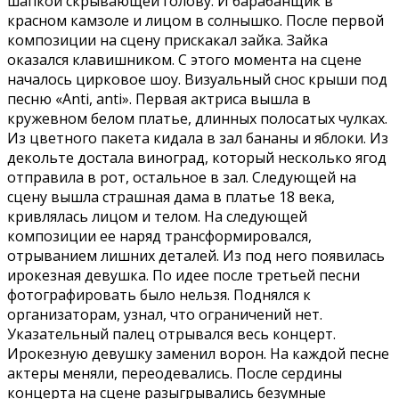
шапкой скрывающей голову. И барабанщик в
красном камзоле и лицом в солнышко. После первой
композиции на сцену прискакал зайка. Зайка
оказался клавишником. С этого момента на сцене
началось цирковое шоу. Визуальный снос крыши под
песню «Anti, anti». Первая актриса вышла в
кружевном белом платье, длинных полосатых чулках.
Из цветного пакета кидала в зал бананы и яблоки. Из
декольте достала виноград, который несколько ягод
отправила в рот, остальное в зал. Следующей на
сцену вышла страшная дама в платье 18 века,
кривлялась лицом и телом. На следующей
композиции ее наряд трансформировался,
отрыванием лишних деталей. Из под него появилась
ирокезная девушка. По идее после третьей песни
фотографировать было нельзя. Поднялся к
организаторам, узнал, что ограничений нет.
Указательный палец отрывался весь концерт.
Ирокезную девушку заменил ворон. На каждой песне
актеры меняли, переодевались. После сердины
концерта на сцене разыгрывались безумные