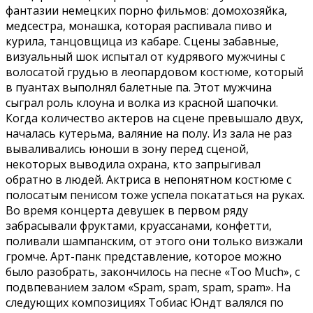
фантазии немецких порно фильмов: домохозяйка,
медсестра, монашка, которая распивала пиво и
курила, танцовщица из кабаре. Сцены забавные,
визуальный шок испытал от кудрявого мужчины с
волосатой грудью в леопардовом костюме, который
в пуантах выполнял балетные па. Этот мужчина
сыграл роль клоуна и волка из красной шапочки.
Когда количество актеров на сцене превышало двух,
началась кутерьма, валяние на полу. Из зала не раз
вываливались юноши в зону перед сценой,
некоторых выводила охрана, кто запрыгивал
обратно в людей. Актриса в непонятном костюме с
полосатым пенисом тоже успела покататься на руках.
Во время концерта девушек в первом ряду
забрасывали фруктами, круассанами, конфетти,
поливали шампанским, от этого они только визжали
громче. Арт-панк представление, которое можно
было разобрать, закончилось на песне «Too Much», с
подвпеванием залом «Spam, spam, spam, spam». На
следующих композициях Тобиас Юндт валялся по