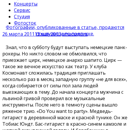
Концерты
Сервис
Студия
Фотосток
Фотографии, опубликованные в статье, продаются
поштучно и по подписке.
26 марта 2011
13 мая 2013
amacumara
Знал, что в субботу будут выступать немецкие панк-
рокеры. Но никто словом не обмолвился, что
приезжает цирк, немецкое анархо шапито. Цирк —
такое же вечное искусство как театр. У клуба
Космонавт сложилась традиция приглашать
несколько раз в месяц западную группу «не для всех»,
когда собирается от силы пол зала людей
выезжающих в тему. До начала концерта мужчина с
львиной гривой проверил все музыкальные
инструменты. После него в темноту сцены вышло
ряженое трио. «Do You want to party». Медведь-
гитарист в деревянной маске и красной тунике. Он же
Тобиас Юндт. Бас-гитарист в красно-синем камзоле и