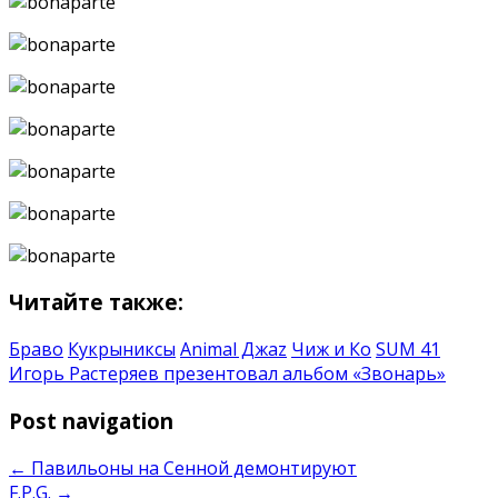
Читайте также:
Браво
Кукрыниксы
Animal Джаz
Чиж и Ко
SUM 41
Игорь Растеряев презентовал альбом «Звонарь»
Post navigation
←
Павильоны на Сенной демонтируют
F.P.G.
→