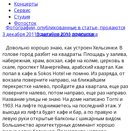
Концерты
Сервис
Студия
Фотосток
Фотографии, опубликованные в статье, продаются
поштучно и по подписке.
3 декабря 2011
3 декабря 2011
amacumara
Довольно хорошо знаю, как устроен Хельсинки. В
голове город разбит на квадраты. Площадь у залива,
набережная, храм, вокзал, кафе на холме, церковь в
скале, проспект Манергейма, арабский квартал. Как
попал в кафе в Sokos Hotel не помню. Из разряда, от
вокзала поверните направо, на ближайшем
перекрестке налево, пройдите два квартала, еще раз
поверните налево, потом направо, еще раз направо.
Название улицы не знаю. На доме написано Torni и
1903. На лифте поднимаетесь на последний этаж. У
выхода из лифта будет кафе и бар, а по правую и
левую руки открытые балконы с шикарным видом.
Большинство архитектурных доминант хорошо