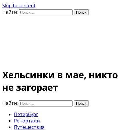
Skip to content
Найти:
Дифференцируя по
времени
E-mail: photo@amacumara.com
Хельсинки в мае, никто
не загорает
Найти:
Петербург
Репортажи
Путешествия