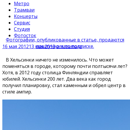
Метро
Трамваи
Концерты
Сервис
Студия
Фотосток
Фотографии, опубликованные в статье, продаются
поштучно и по подписке.
16 мая 2012
13 мая 2013
amacumara
В Хельсинки ничего не изменилось. Что может
поменяться в городе, которому почти полтысячи лет?
Хотя, в 2012 году столица Финляндии справляет
юбилей. Хельсинки 200 лет. Два века как город
получил планировку, стал каменным и обрел центр в
стиле ампир.