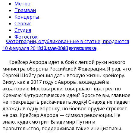
Метро
Трамваи
Концерты
Сервис
Студия
Фотосток
Фотографии, опубликованные в статье, продаются
поштучно и по подписке.
10 февраля 2013
13 мая 2013
amacumara
Крейсер Аврора идет в бой с легкой руки нового
министра обороны Российской Федерации. Я рад, что
Сергей Шойгу решил дать вторую жизнь крейсеру.
Вижу, как в 2017 году с Авроры, вошедшей в
акваторию Москвы реки, совершают выстрел по
Кремлю! Футуристические идеи? Бросьте вы, главное
не прекращать раскачивать лодку! Снаряд не падает
дважды в одну воронку, но боевое орудие стреляет
не раз. Крейсер Аврора — символ революции. Не
знаю, куда смотрит Владимир Путин и
правительство, поддерживая такие инициативы.