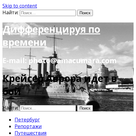
Skip to content
Найти:
Дифференцируя по
времени
E-mail: photo@amacumara.com
Крейсер Аврора идет в
бой
Найти:
Петербург
Репортажи
Путешествия