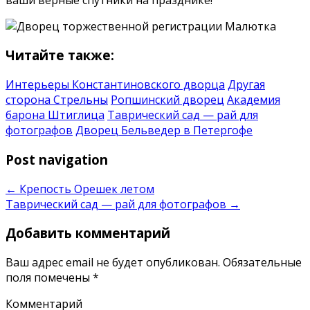
Читайте также:
Интерьеры Константиновского дворца
Другая
сторона Стрельны
Ропшинский дворец
Академия
барона Штиглица
Таврический сад — рай для
фотографов
Дворец Бельведер в Петергофе
Post navigation
←
Крепость Орешек летом
Таврический сад — рай для фотографов
→
Добавить комментарий
Ваш адрес email не будет опубликован.
Обязательные
поля помечены
*
Комментарий