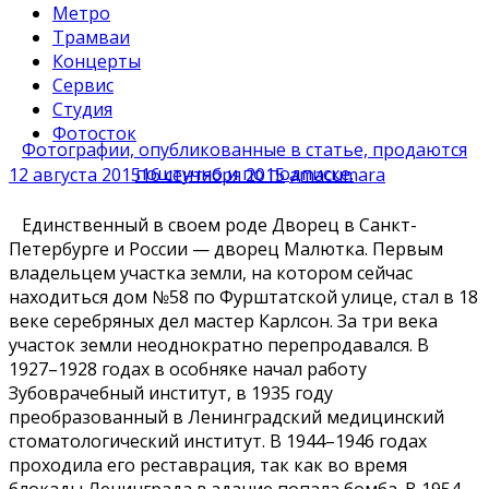
Метро
Трамваи
Концерты
Сервис
Студия
Фотосток
Фотографии, опубликованные в статье, продаются
поштучно и по подписке.
12 августа 2015
16 сентября 2015
amacumara
Единственный в своем роде Дворец в Санкт-
Петербурге и России — дворец Малютка. Первым
владельцем участка земли, на котором сейчас
находиться дом №58 по Фурштатской улице, стал в 18
веке серебряных дел мастер Карлсон. За три века
участок земли неоднократно перепродавался. В
1927–1928 годах в особняке начал работу
Зубоврачебный институт, в 1935 году
преобразованный в Ленинградский медицинский
стоматологический институт. В 1944–1946 годах
проходила его реставрация, так как во время
блокады Ленинграда в здание попала бомба. В 1954