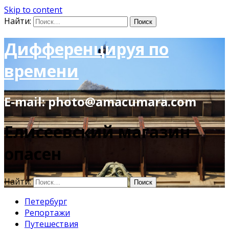
Skip to content
Найти:
Дифференцируя по
времени
E-mail: photo@amacumara.com
Елисеевский магазин
опасен
Найти:
Петербург
Репортажи
Путешествия