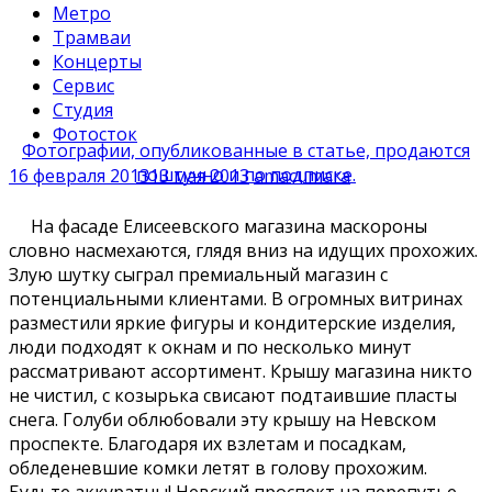
Метро
Трамваи
Концерты
Сервис
Студия
Фотосток
Фотографии, опубликованные в статье, продаются
поштучно и по подписке.
16 февраля 2013
13 мая 2013
amacumara
На фасаде Елисеевского магазина маскороны
словно насмехаются, глядя вниз на идущих прохожих.
Злую шутку сыграл премиальный магазин с
потенциальными клиентами. В огромных витринах
разместили яркие фигуры и кондитерские изделия,
люди подходят к окнам и по несколько минут
рассматривают ассортимент. Крышу магазина никто
не чистил, с козырька свисают подтаившие пласты
снега. Голуби облюбовали эту крышу на Невском
проспекте. Благодаря их взлетам и посадкам,
обледеневшие комки летят в голову прохожим.
Будьте аккуратны! Невский проспект на перепутье