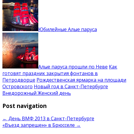
Юбилейные Алые паруса
Алые паруса прошли по Неве
Как
готовят праздник закрытия фонтанов в
Петродворце
Рождественская ярмарка на площади
Островского
Новый год в Санкт-Петербурге
Внедорожный Женский день
Post navigation
←
День ВМФ 2013 в Санкт-Петербурге
«Въезд запрещен» в Брюсселе
→