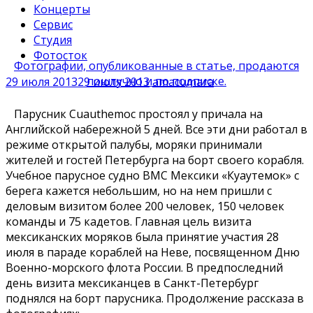
Концерты
Сервис
Студия
Фотосток
Фотографии, опубликованные в статье, продаются
поштучно и по подписке.
29 июля 2013
29 июля 2013
amacumara
Парусник Cuauthemoc простоял у причала на
Английской набережной 5 дней. Все эти дни работал в
режиме открытой палубы, моряки принимали
жителей и гостей Петербурга на борт своего корабля.
Учебное парусное судно ВМС Мексики «Куаутемок» с
берега кажется небольшим, но на нем пришли с
деловым визитом более 200 человек, 150 человек
команды и 75 кадетов. Главная цель визита
мексиканских моряков была принятие участия 28
июля в параде кораблей на Неве, посвященном Дню
Военно-морского флота России. В предпоследний
день визита мексиканцев в Санкт-Петербург
поднялся на борт парусника. Продолжение рассказа в