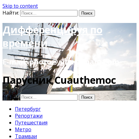
Skip to content
Найти:
Дифференцируя по
времени
E-mail: photo@amacumara.com
Парусник Cuauthemoc
Найти:
Петербург
Репортажи
Путешествия
Метро
Трамваи