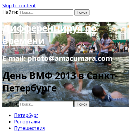
Skip to content
Найти:
Дифференцируя по
времени
E-mail: photo@amacumara.com
День ВМФ 2013 в Санкт-
Петербурге
Найти:
Петербург
Репортажи
Путешествия