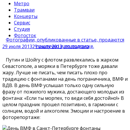
Метро
Трамваи
Концерты
Сервис
Студия
Фотосток
Фотографии, опубликованные в статье, продаются
поштучно и по подписке.
29 июля 2013
29 июля 2013
amacumara
Путин и Шойгу с флотом развлекались в жарком
Севастополе, а моряки в Петербурге тоже давали
жару. Лучше не писать, чем писать плохо про
традицию с фонтанами на день пограничника, ВМФ и
ВДВ. В день ВМФ услышал только одну сильную
фразу от пожилого мужика, достающего молодых из
фонтана: «Если ты морпех, то веди себя достойно!» В
целом праздник прошел позитивно, в гармонии с
солнцем, водой и алкоголем. Эмоции и настроение в
фоторепортаже: