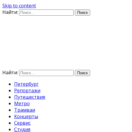
Skip to content
Найти:
Дифференцируя по
времени
E-mail: photo@amacumara.com
Найти:
Петербург
Репортажи
Путешествия
Метро
Трамваи
Концерты
Сервис
Студия