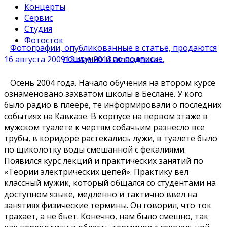
Концерты
Сервис
Студия
Фотосток
Фотографии, опубликованные в статье, продаются
поштучно и по подписке.
16 августа 2009
13 мая 2013
amacumara
Осень 2004 года. Начало обучения на втором курсе
ознаменовано захватом школы в Беслане. У кого
было радио в плеере, те информировали о последних
событиях на Кавказе. В корпусе на первом этаже в
мужском туалете к чертям собачьим разнесло все
трубы, в коридоре растекались лужи, в туалете было
по щиколотку воды смешанной с фекалиями.
Появился курс лекций и практических занятий по
«Теории электрических цепей». Практику вел
классный мужик, который общался со студентами на
доступном языке, медленно и тактично ввел на
занятиях физические термины. Он говорил, что ток
трахает, а не бьет. Конечно, нам было смешно, так