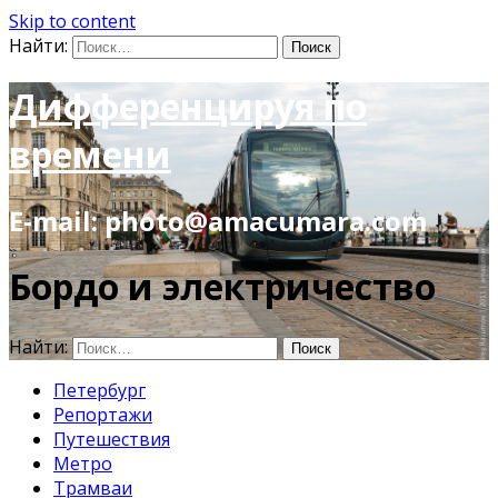
Skip to content
Найти:
Дифференцируя по
времени
E-mail: photo@amacumara.com
Бордо и электричество
Найти:
Петербург
Репортажи
Путешествия
Метро
Трамваи