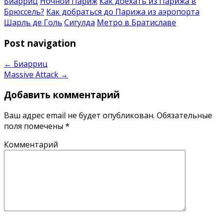
Биарриц
Ночной Париж
Как доехать из Парижа в
Брюссель?
Как добраться до Парижа из аэропорта
Шарль де Голь
Сигулда
Метро в Братиславе
Post navigation
←
Биарриц
Massive Attack
→
Добавить комментарий
Ваш адрес email не будет опубликован.
Обязательные
поля помечены
*
Комментарий