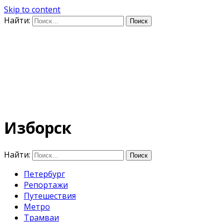
Skip to content
Найти:
Дифференцируя по
времени
E-mail: photo@amacumara.com
Изборск
Найти:
Петербург
Репортажи
Путешествия
Метро
Трамваи