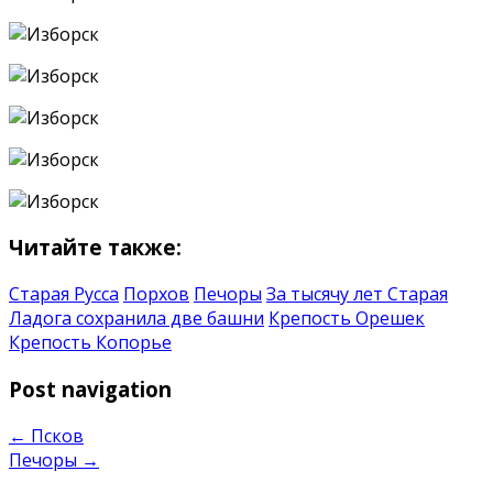
Читайте также:
Старая Русса
Порхов
Печоры
За тысячу лет Старая
Ладога сохранила две башни
Крепость Орешек
Крепость Копорье
Post navigation
←
Псков
Печоры
→