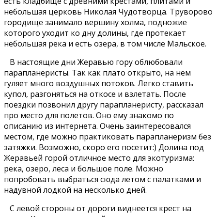
есть кладбище с древними крестами, плитами и
небольшая церковь Николая Чудотворца. Труворово
городище занимало вершину холма, подножие
которого уходит ко дну долины, где протекает
небольшая река и есть озера, в том числе Мальское.
В настоящие дни Жеравью гору облюбовали
парапланеристы. Так как плато открыто, на нем
гуляет много воздушных потоков. Легко ставить
купол, разгоняться на откосе и взлетать. После
поездки позвонил другу парапланеристу, рассказал
про место для полетов. Оно ему знакомо по
описанию из интернета. Очень заинтересовался
местом, где можно практиковать парапланеризм без
затяжки. Возможно, скоро его посетит:) Долина под
Жеравьей горой отличное место для экотуризма:
река, озеро, леса и большое поле. Можно
попробовать выбраться сюда летом с палатками и
надувной лодкой на несколько дней.
С левой стороны от дороги виднеется крест на