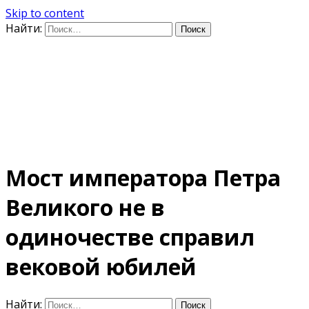
Skip to content
Найти:
Дифференцируя по
времени
E-mail: photo@amacumara.com
Мост императора Петра
Великого не в
одиночестве справил
вековой юбилей
Найти: