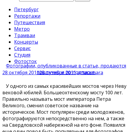
Петербург
Репортажи
Путешествия
Метро
Трамваи
Концерты
Сервис
Студия
Фотосток
Фотографии, опубликованные в статье, продаются
поштучно и по подписке.
28 октября 2011
28 октября 2011
amacumara
У одного из самых красивейших мостов через Неву
вековой юбилей. Большеохтенскому мосту 100 лет.
Правильно называть мост императора Петра
Великого, сменил советское название на
историческое. Мост популярен среди молодоженов,
фотографируются непосредственно на нем, а также
на Свердловской набережной на его фоне. Появился
еще один повод быть популярным для фотографов.