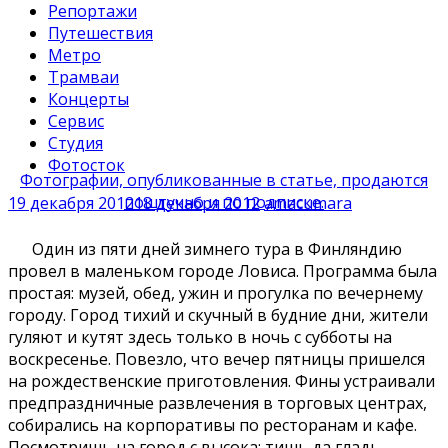
Репортажи
Путешествия
Метро
Трамваи
Концерты
Сервис
Студия
Фотосток
Фотографии, опубликованные в статье, продаются
поштучно и по подписке.
19 декабря 2012
18 декабря 2012
amacumara
Один из пяти дней зимнего тура в Финляндию
провел в маленьком городе Ловиса. Программа была
простая: музей, обед, ужин и прогулка по вечернему
городу. Город тихий и скучный в будние дни, жители
гуляют и кутят здесь только в ночь с субботы на
воскресенье. Повезло, что вечер пятницы пришелся
на рождественские приготовления. Фины устраивали
предпраздничные развлечения в торговых центрах,
собирались на корпоративы по ресторанам и кафе.
Посмотришь на город с высока: тишь да гладь.