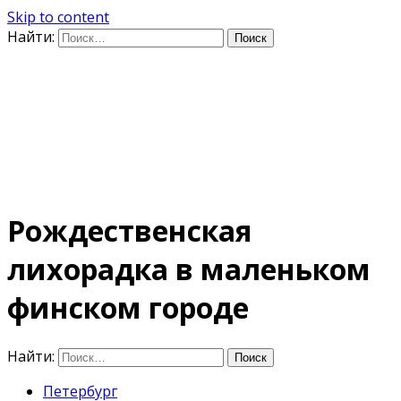
Skip to content
Найти:
Дифференцируя по
времени
E-mail: photo@amacumara.com
Рождественская
лихорадка в маленьком
финском городе
Найти:
Петербург