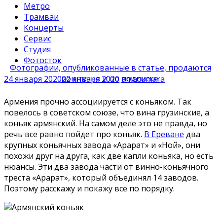
Метро
Трамваи
Концерты
Сервис
Студия
Фотосток
Фотографии, опубликованные в статье, продаются
поштучно и по подписке.
24 января 2020
22 января 2020
amacumara
Армения прочно ассоциируется с коньяком. Так
повелось в советском союзе, что вина грузинские, а
коньяк армянский. На самом деле это не правда, но
речь все равно пойдет про коньяк.
В Ереване
два
крупных коньячных завода «Арарат» и «Ной», они
похожи друг на друга, как две капли коньяка, но есть
нюансы. Эти два завода части от винно-коньячного
треста «Арарат», который объединял 14 заводов.
Поэтому расскажу и покажу все по порядку.