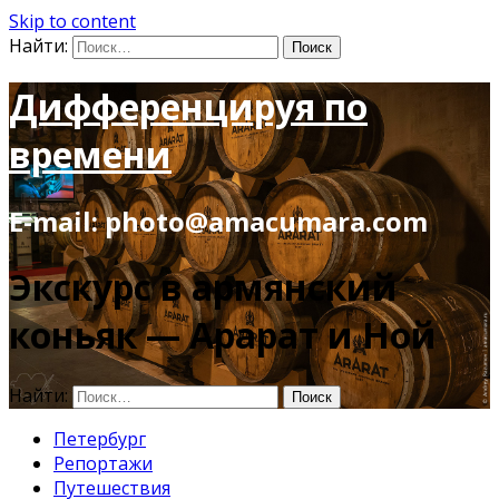
Skip to content
Найти:
Дифференцируя по
времени
E-mail: photo@amacumara.com
Экскурс в армянский
коньяк — Арарат и Ной
Найти:
Петербург
Репортажи
Путешествия