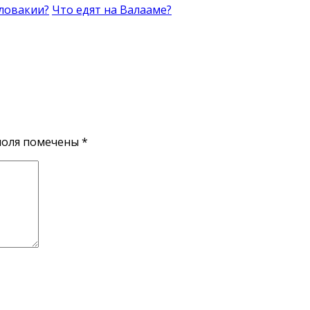
Словакии?
Что едят на Валааме?
поля помечены
*