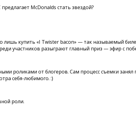
 предлагает McDonalds стать звездой?
лишь купить «I Twister bacon» — так называемый билет
 Среди участников разыграют главный приз — эфир с поб
ми роликами от блогеров. Сам процесс съемки занял п
отра себя-любимого. :)
вной роли.