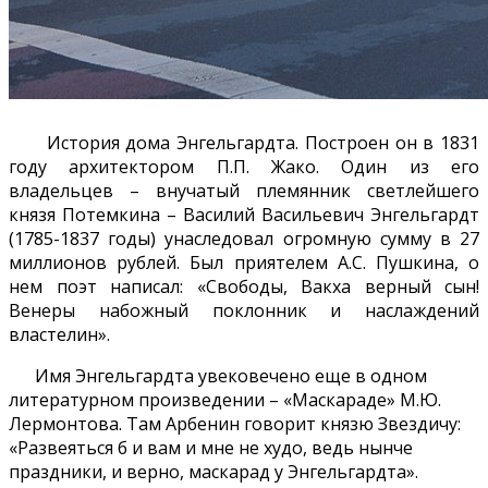
История дома Энгельгардта. Построен он в 1831
году архитектором П.П. Жако. Один из его
владельцев – внучатый племянник светлейшего
князя Потемкина – Василий Васильевич Энгельгардт
(1785-1837 годы) унаследовал огромную сумму в 27
миллионов рублей. Был приятелем А.С. Пушкина, о
нем поэт написал: «Свободы, Вакха верный сын!
Венеры набожный поклонник и наслаждений
властелин».
Имя Энгельгардта увековечено еще в одном
литературном произведении – «Маскараде» М.Ю.
Лермонтова. Там Арбенин говорит князю Звездичу:
«Развеяться б и вам и мне не худо, ведь нынче
праздники, и верно, маскарад у Энгельгардта».