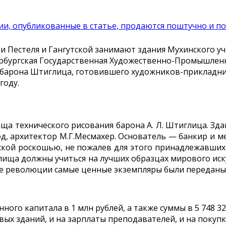
и, опубликованные в статье, продаются поштучно и по
 Пестеля и Гангутской занимают здания Мухинского у
ербургская Государственная Художественно-Промышлен
арона Штиглица, готовившего художников-прикладнико
году.
 технического рисования барона А. Л. Штиглица. Здан
од, архитектор М.Г.Месмахер. Основатель — банкир и 
ской роскошью, не пожалев для этого принадлежавших
чилища должны учиться на лучших образцах мирового ис
ле революции самые ценные экземпляры были переданы
го капитала в 1 млн рублей, а также суммы в 5 748 3
вых зданий, и на зарплаты преподавателей, и на покупк