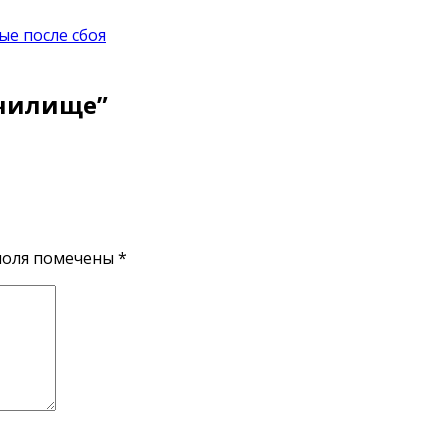
ые после сбоя
училище
”
поля помечены
*