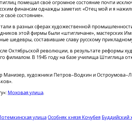
иглиц помещал своё огромное состояние почти исключи
ским финансам однажды заметил: «Отец мой и я нажили 
се своё состояние».
али в разных сферах художественной промышленности
удников этой фирмы были «штигличане», мастерских Им
ые шедевры, составившие славу русскому прикладному 
сле Октябрьской революции, в результате реформы ху
 его филиалом. В 1945 году на базе училища Штиглица
 Манизер, художники Петров–Водкин и Остроумова–Леб
ков».
у»:
Моховая улица
.
Потемкинская улица
Особняк князя Кочубея
Буддийский 