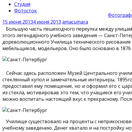
Студия
Фотосток
Фотографи
15 июня 2013
4 июня 2013
amacumara
Большую часть пешеходного переулка между улицами
этого легендарного учебного заведения — Санкт-Пет
дореволюционного Училища технического рисования б
мебельщиков, модельеров. Оно было основано в 1876 
Сейчас здесь расположен Музей Центрального училища
стеклянный купол и замечательные интерьеры, 1895г
предоставил ему помещение, но и оформил его с цар
из стекла, мотивировав это тем, что учащиеся его у
можно воспитать настоящий вкус к прекрасному. Пос
Училище существовало на проценты с неприкосновенно
учебному заведению. Денег хватало и на постройку но