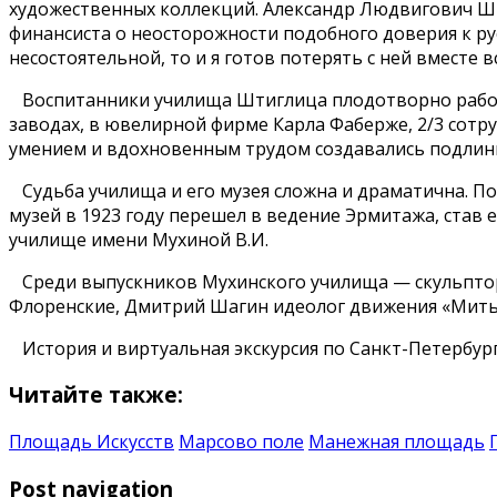
художественных коллекций. Александр Людвигович Шт
финансиста о неосторожности подобного доверия к рус
несостоятельной, то и я готов потерять с ней вместе в
Воспитанники училища Штиглица плодотворно работ
заводах, в ювелирной фирме Карла Фаберже, 2/3 сотр
умением и вдохновенным трудом создавались подлинн
Судьба училища и его музея сложна и драматична. По
музей в 1923 году перешел в ведение Эрмитажа, став
училище имени Мухиной В.И.
Среди выпускников Мухинского училища — скульптор
Флоренские, Дмитрий Шагин идеолог движения «Мить
История и виртуальная экскурсия по Санкт-Петербург
Читайте также:
Площадь Искусств
Марсово поле
Манежная площадь
Post navigation