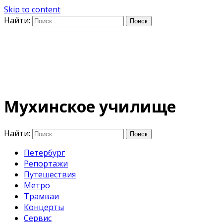
Skip to content
Найти:
Дифференцируя по време
E-mail: photo@amacumara.com
Мухинское училище
Найти:
Петербург
Репортажи
Путешествия
Метро
Трамваи
Концерты
Сервис